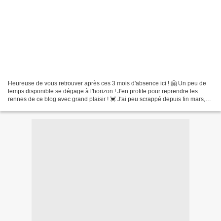
Heureuse de vous retrouver après ces 3 mois d'absence ici ! 🤗 Un peu de
temps disponible se dégage à l'horizon ! J'en profite pour reprendre les
rennes de ce blog avec grand plaisir ! 💓 J'ai peu scrappé depuis fin mars,
rien en avril où mon esprit était...