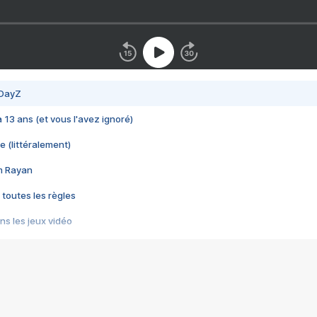
 DayZ
 a 13 ans (et vous l'avez ignoré)
e (littéralement)
im Rayan
 toutes les règles
s les jeux vidéo
us choquant de Rockstar ? - Le scandale BULLY
e plus moche de Steam
du RÊVE tourne au CAUCHEMAR