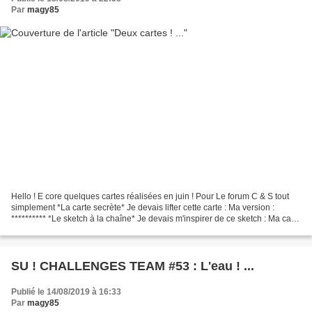
Par
magy85
Hello ! E core quelques cartes réalisées en juin ! Pour Le forum C & S tout
simplement *La carte secrète* Je devais lifter cette carte : Ma version :
********** *Le sketch à la chaîne* Je devais m'inspirer de ce sketch : Ma carte
: Merci pour vos visites...
SU ! CHALLENGES TEAM #53 : L'eau ! ...
Publié le 14/08/2019 à 16:33
Par
magy85