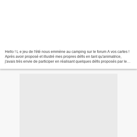
Hello ! L e jeu de l'été nous emmène au camping sur le forum A vos cartes !
Après avoir proposé et illustré mes propres défis en tant qu'animatrice,
j'avais très envie de participer en réalisant quelques défis proposés par les
copinettes : C'est parti...