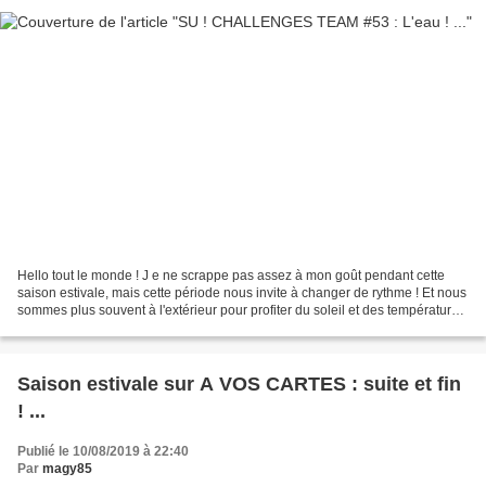
Hello tout le monde ! J e ne scrappe pas assez à mon goût pendant cette
saison estivale, mais cette période nous invite à changer de rythme ! Et nous
sommes plus souvent à l'extérieur pour profiter du soleil et des températures
agréables ! Voici une carte...
Saison estivale sur A VOS CARTES : suite et fin
! ...
Publié le 10/08/2019 à 22:40
Par
magy85