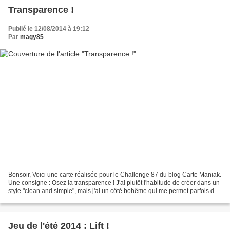
Transparence !
Publié le 12/08/2014 à 19:12
Par
magy85
Bonsoir, Voici une carte réalisée pour le Challenge 87 du blog Carte Maniak.
Une consigne : Osez la transparence ! J'ai plutôt l'habitude de créer dans un
style "clean and simple", mais j'ai un côté bohême qui me permet parfois de
partir dans des délires...
Jeu de l'été 2014 : Lift !