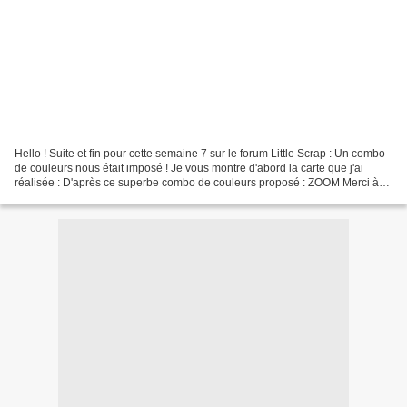
Hello ! Suite et fin pour cette semaine 7 sur le forum Little Scrap : Un combo
de couleurs nous était imposé ! Je vous montre d'abord la carte que j'ai
réalisée : D'après ce superbe combo de couleurs proposé : ZOOM Merci à
vous qui passerez par là ! Laissez...