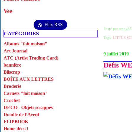
Vee
Flux RSS
Posté par magy85
CATÉGORIES
Tags:
LITTLE S
Albums "fait maison"
Art Journal
9 juillet 2019
ATC (Artist Trading Card)
Défis WE
bannière
Bilscrap
BOÎTE AUX LETTRES
Broderie
Carnets "fait maison"
Crochet
DECO - Objets scrappés
Doodle de l’Avent
FLIPBOOK
Home déco !