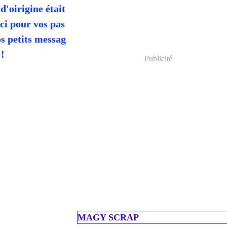
 d'oirigine était
rci pour vos pas
os petits messag
 !
Publicité
MAGY SCRAP