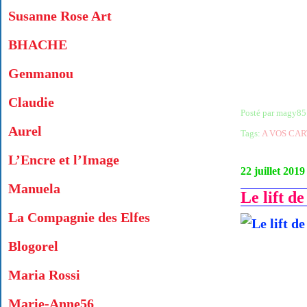
Susanne Rose Art
BHACHE
Genmanou
Claudie
Posté par magy85
Aurel
Tags:
A VOS CAR
L’Encre et l’Image
22 juillet 2019
Manuela
Le lift d
La Compagnie des Elfes
Blogorel
Maria Rossi
Marie-Anne56