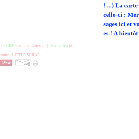
! ...) La carte
celle-ci : Me
sages ici et v
es ! A bientôt
 à 08:02 -
Commentaires [
…
]
- Permalien [
#
]
rsaire
,
LITTLE SCRAP