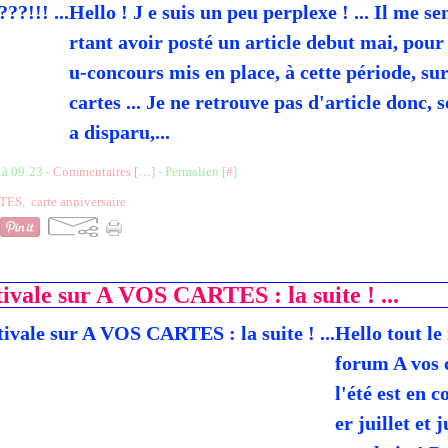
Hello ! J e suis un peu perplexe ! ... Il me s
rtant avoir posté un article debut mai, pour
u-concours mis en place, à cette période, su
cartes ... Je ne retrouve pas d'article donc, 
a disparu,...
 à 09:23 -
Commentaires [
…
]
- Permalien [
#
]
TES
,
carte anniversaire
tivale sur A VOS CARTES : la suite ! ...
Hello tout le
forum A vos c
l'été est en c
er juillet et