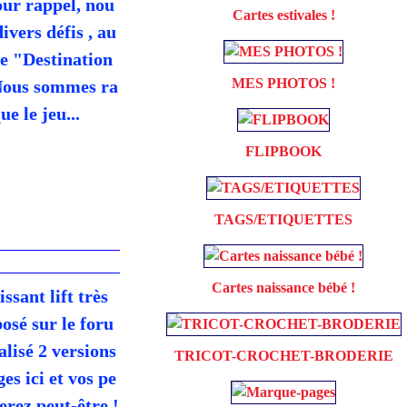
our rappel, nou
Cartes estivales !
ivers défis , au
e "Destination
MES PHOTOS !
Nous sommes ra
ue le jeu...
FLIPBOOK
TAGS/ETIQUETTES
Cartes naissance bébé !
ssant lift très
osé sur le foru
alisé 2 versions
TRICOT-CROCHET-BRODERIE
es ici et vos pe
erez peut-être !