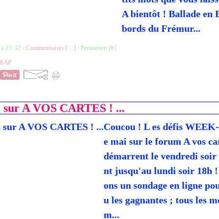
A bientôt ! Ballade en 
bords du Frémur...
 à 23:32 -
Commentaires [
…
]
- Permalien [
#
]
CRAP
 sur A VOS CARTES ! ...
Coucou ! L es défis WEEK
e mai sur le forum A vos car
démarrent le vendredi soir 
nt jusqu'au lundi soir 18h 
ons un sondage en ligne pou
u les gagnantes ; tous les 
m...