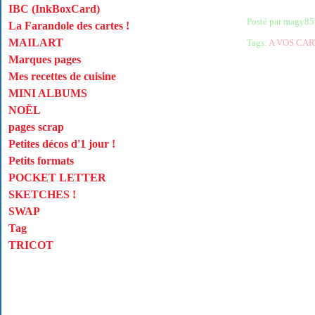
IBC (InkBoxCard)
Posté par magy85
La Farandole des cartes !
MAILART
Tags:
A VOS CAR
Marques pages
Mes recettes de cuisine
MINI ALBUMS
NOËL
pages scrap
Petites décos d'1 jour !
Petits formats
POCKET LETTER
SKETCHES !
SWAP
Tag
TRICOT