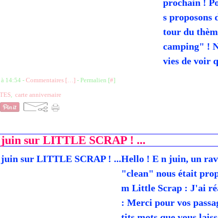
prochain ! P
s proposons d
tour du thèm
camping" ! 
vies de voir q
 à 14:54 -
Commentaires [
…
]
- Permalien [
#
]
TES
,
carte anniversaire
e juin sur LITTLE SCRAP ! ...
Hello ! E n juin, un ravi
"clean" nous était prop
m Little Scrap : J'ai ré
: Merci pour vos passag
tits mots que vous laiss