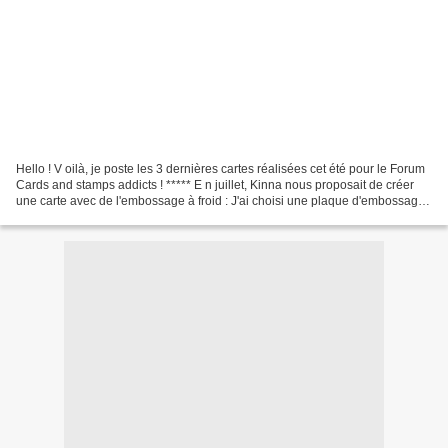
Hello ! V oilà, je poste les 3 dernières cartes réalisées cet été pour le Forum
Cards and stamps addicts ! ***** E n juillet, Kinna nous proposait de créer
une carte avec de l'embossage à froid : J'ai choisi une plaque d'embossage
avec des ancres marines...