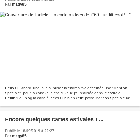
Par
magy85
Hello ! D 'abord, une jolie suprise : kcendres m'a décernée une "Mention
Spéciale", pour la carte (elle est ici ) que j'ai réalisée dans le cadre du
Défi#59 du blog la.carte.à.idées ! Eh bien cette petite Mention Spéciale m'a
fait du bien ! Merci Kcendres...
Encore quelques cartes estivales ! ...
Publié le 18/09/2019 à 22:27
Par
magy85