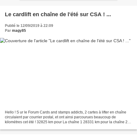
Le cardlift en chaîne de l'été sur CSA ! ...
Publié le 12/09/2019 à 22:09
Par
magy85
Hello ! S ur le Forum Cards and stamps addicts, 2 cartes à lifter en chaîne
circulaient par courrier postal, et ont ainsi parcourues beaucoup de
kilomètres cet été ! 32825 km pour La chaîne 1 28331 km pour la chaîne 2
Dans la chaîne N°1, j'ai attrapé...