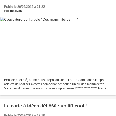
Publié le 26/09/2019 à 21:22
Par
magy85
Bonsoir, C et été, Kinna nous proposait sur le Forum Cards and stamps
addicts de réaliser 4 cartes comportant chacune un ou des mammifères.
Voici mes 4 cartes : Je me suis beaucoup amusée ! ***** ***** ***** Merci
pour vos visites et vos gentils commentaires...
La.carte.à.idées défi#60 : un lift cool !...
Publié le 25/09/2019 à 17:16