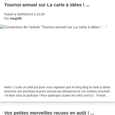
Tournoi annuel sur La carte à idées ! ...
Publié le 08/09/2019 à 22:28
Par
magy85
Hello ! J uste un petit pot pour vous signaler que le blog blog la.carte.à.idées
annonce son prochain tournoi annuel qui démarrera le 1er octobre prochain
! et bien sûre je participe ! Pour participer, toutes les infos sont ici : Troisième
tournoi-Octobre...
Vos petites merveilles reçues en août ! ...