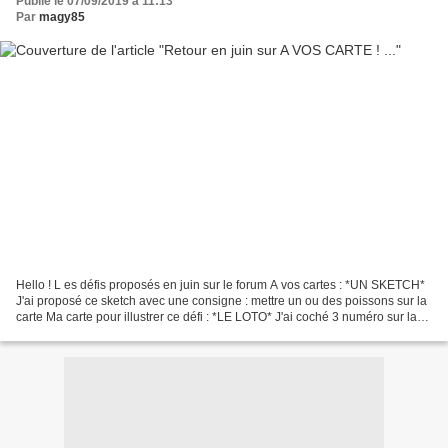
Publié le 07/09/2019 à 11:13
Par
magy85
Hello ! L es défis proposés en juin sur le forum A vos cartes : *UN SKETCH*
J'ai proposé ce sketch avec une consigne : mettre un ou des poissons sur la
carte Ma carte pour illustrer ce défi : *LE LOTO* J'ai coché 3 numéro sur la
grille et j'ai reçu les...