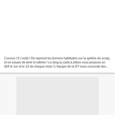
Coucou ! E t voilà ! On reprend les bonnes habitudes sur la sphère du scrap,
et on essaie de tenir le rythme ! Le blog la.carte.à.idées nous propose un
défi le 1er et le 15 de chaque mois ! L'équipe de la DT nous concocte des
défis plus originaux les...