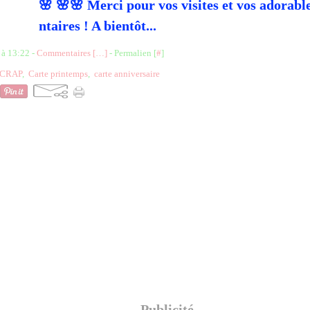
🌸 🌸🌸 Merci pour vos visites et vos adorabl
ntaires ! A bientôt...
 à 13:22 -
Commentaires [
…
]
- Permalien [
#
]
SCRAP
,
Carte printemps
,
carte anniversaire
Publicité