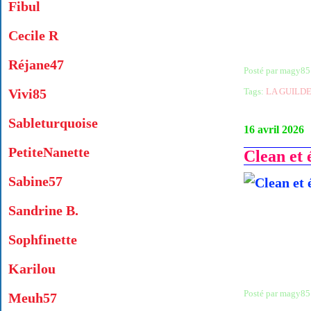
Fibul
Cecile R
Réjane47
Posté par magy85
Vivi85
Tags:
LA GUILDE
Sableturquoise
16 avril 2026
PetiteNanette
Clean et 
Sabine57
Sandrine B.
Sophfinette
Karilou
Posté par magy85
Meuh57