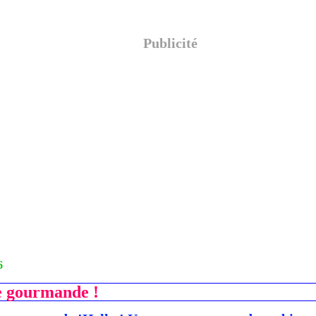
Publicité
6
e gourmande !