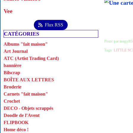
Vee
Flux RSS
CATÉGORIES
Posté par magy85
Albums "fait maison"
Tags:
LITTLE SC
Art Journal
ATC (Artist Trading Card)
bannière
Bilscrap
BOÎTE AUX LETTRES
Broderie
Carnets "fait maison"
Crochet
DECO - Objets scrappés
Doodle de l’Avent
FLIPBOOK
Home déco !