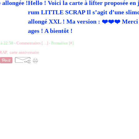
Hello ! Voici la carte à lifter proposée en 
rum LITTLE SCRAP Il s’agit d’une slimc
allongé XXL ! Ma version : ❤️❤️❤️ Merci
ages ! A bientôt !
 à 22:58 -
Commentaires [
…
]
- Permalien [
#
]
RAP
,
carte anniversaire