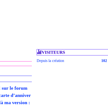
VISITEURS
Depuis la création
102
l sur le forum
carte d’anniver
ilà ma version :