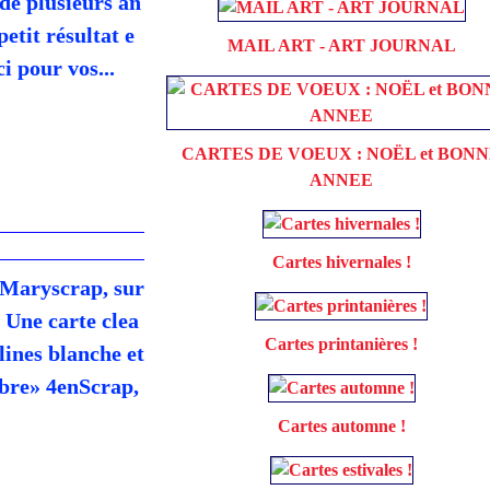
de plusieurs an
etit résultat e
MAIL ART - ART JOURNAL
 pour vos...
CARTES DE VOEUX : NOËL et BON
ANNEE
Cartes hivernales !
r Maryscrap, sur
Une carte clea
Cartes printanières !
lines blanche et
mbre» 4enScrap,
Cartes automne !