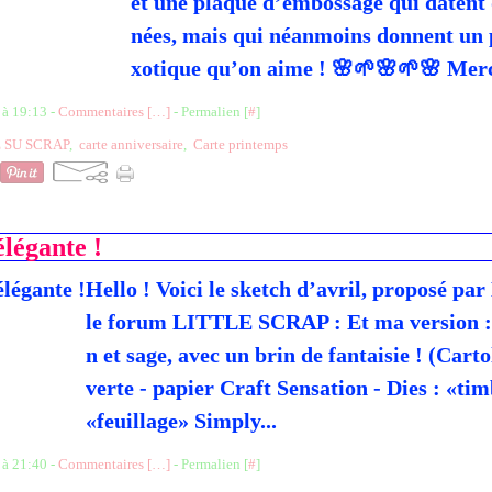
et une plaque d’embossage qui datent 
nées, mais qui néanmoins donnent un p
xotique qu’on aime ! 🌸🌱🌸🌱🌸 Merci
 à 19:13 -
Commentaires [
…
]
- Permalien [
#
]
 SU SCRAP
,
carte anniversaire
,
Carte printemps
élégante !
Hello ! Voici le sketch d’avril, proposé pa
le forum LITTLE SCRAP : Et ma version : 
n et sage, avec un brin de fantaisie ! (Carto
verte - papier Craft Sensation - Dies : «ti
«feuillage» Simply...
 à 21:40 -
Commentaires [
…
]
- Permalien [
#
]