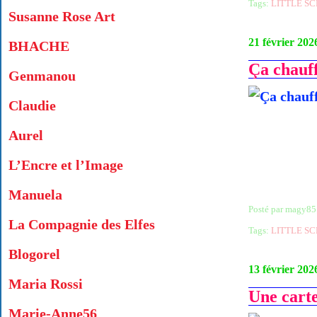
Tags:
LITTLE SC
Susanne Rose Art
21 février 202
BHACHE
Ça chauff
Genmanou
Claudie
Aurel
L’Encre et l’Image
Manuela
Posté par magy85
La Compagnie des Elfes
Tags:
LITTLE SC
Blogorel
13 février 202
Maria Rossi
Une carte
Marie-Anne56