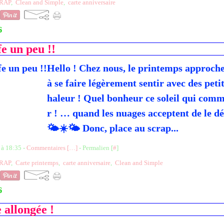
RAP
,
Clean and Simple
,
carte anniversaire
6
e un peu !!
Hello ! Chez nous, le printemps approc
à se faire légèrement sentir avec des peti
haleur ! Quel bonheur ce soleil qui comm
r ! … quand les nuages acceptent de le dé
🌤️☀️🌤️ Donc, place au scrap...
 à 18:35 -
Commentaires [
…
]
- Permalien [
#
]
RAP
,
Carte printemps
,
carte anniversaire
,
Clean and Simple
6
 allongée !