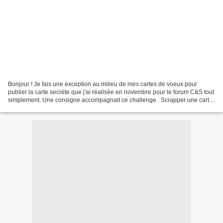
Bonjour ! Je fais une exception au milieu de mes cartes de voeux pour
publier la carte secrète que j'ai réalisée en novembre pour le forum C&S tout
simplement. Une consigne accompagnait ce challenge : Scrapper une carte
sur le thème d'un objet utilisé...