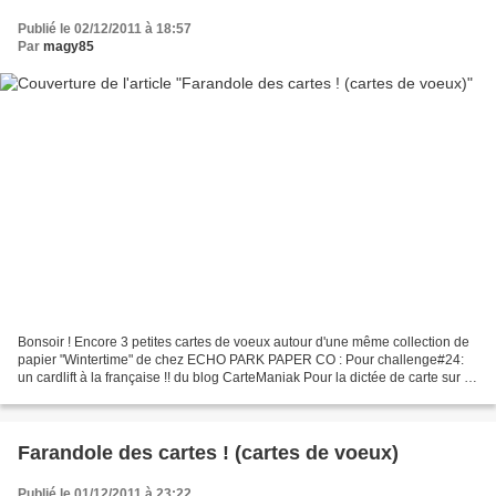
Publié le 02/12/2011 à 18:57
Par
magy85
Bonsoir ! Encore 3 petites cartes de voeux autour d'une même collection de
papier "Wintertime" de chez ECHO PARK PAPER CO : Pour challenge#24:
un cardlift à la française !! du blog CarteManiak Pour la dictée de carte sur le
forum Just Clean & Fun Le résultat...
Farandole des cartes ! (cartes de voeux)
Publié le 01/12/2011 à 23:22