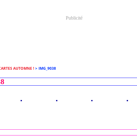
Publicité
CARTES AUTOMNE !
>
IMG_9038
8